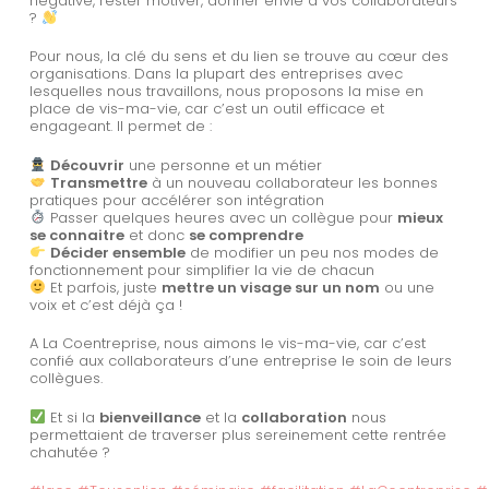
négative, rester motiver, donner envie à vos collaborateurs
?
Pour nous, la clé du sens et du lien se trouve au cœur des
organisations. Dans la plupart des entreprises avec
lesquelles nous travaillons, nous proposons la mise en
place de vis-ma-vie, car c’est un outil efficace et
engageant. Il permet de :
Découvrir
une personne et un métier
Transmettre
à un nouveau collaborateur les bonnes
pratiques pour accélérer son intégration
Passer quelques heures avec un collègue pour
mieux
se connaitre
et donc
se comprendre
Décider ensemble
de modifier un peu nos modes de
fonctionnement pour simplifier la vie de chacun
Et parfois, juste
mettre un visage sur un nom
ou une
voix et c’est déjà ça !
A La Coentreprise, nous aimons le vis-ma-vie, car c’est
confié aux collaborateurs d’une entreprise le soin de leurs
collègues.
Et si la
bienveillance
et la
collaboration
nous
permettaient de traverser plus sereinement cette rentrée
chahutée ?