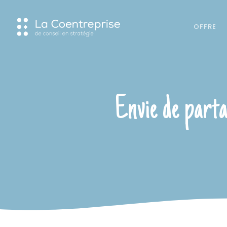
Skip
to
main
OFFRE
content
Envie de parta