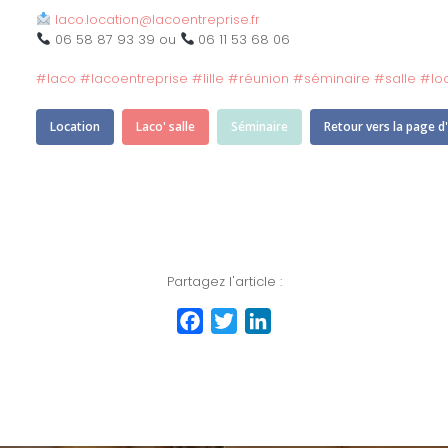
laco.location@lacoentreprise.fr
06 58 87 93 39 ou
06 11 53 68 06
#
laco
#
lacoentreprise
#
lille
#
réunion
#
séminaire
#
salle
#
lo
Location
Laco' salle
Séminaire
Retour vers la page d'
Partagez l'article :
Facebook
Twitter
LinkedIn