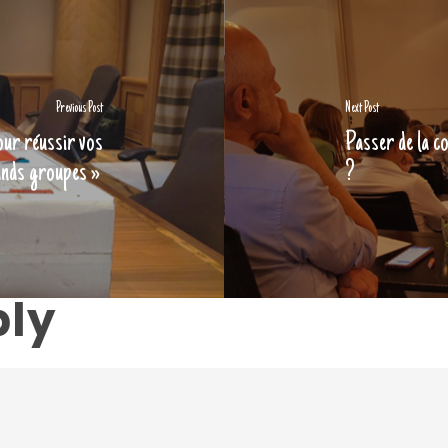
Previous Post
Next Post
pour réussir vos
Passer de la co
ands groupes »
?
ply