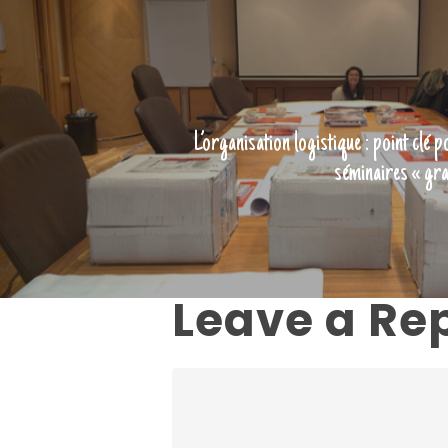
L’organisation logistique : point clé 
séminaires « gr
Leave a Re